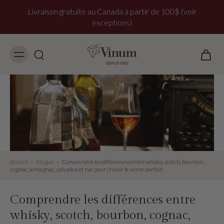
Livraison gratuite au Canada à partir de 100$ (voir
exceptions)
Accueil
›
Blogue
›
Comprendre les différences entre whisky, scotch, bourbon,
cognac, armagnac, calvados et rye pour choisir le verre parfait!
Comprendre les différences entre
whisky, scotch, bourbon, cognac,