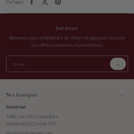
Partager
Infolettre
Abonnez-vous à l'infolettre de Vinum design pour recevoir
nos offres exclusives et promotions
→
E-mail
Nos boutiques
Montréal
1480, rue City Councillors
Montréal (QC) H3A 2E5
info@vinumdesign.com