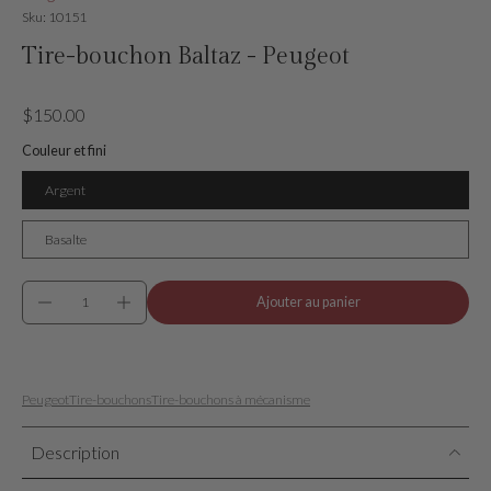
Sku: 10151
Tire-bouchon Baltaz - Peugeot
$150.00
Couleur et fini
Argent
Basalte
Ajouter au panier
Peugeot
Tire-bouchons
Tire-bouchons à mécanisme
Description