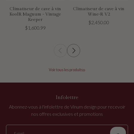
Climatiseur de cave à vin
Climatiseur de cave à vin
KoolR Magnum - Vintage
Wine-R V2
Keeper
$2,450.00
$1,600.99
Voir tous les produits
Infolettre
Abonnez-vous à l'infolettre de Vinum design pour recevoir
nos offres exclusives et promotions
→
E-mail