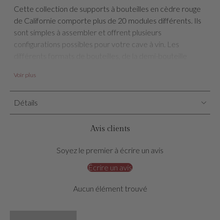
Cette collection de supports à bouteilles en cèdre rouge
de Californie comporte plus de 20 modules différents. Ils
sont simples à assembler et offrent plusieurs
configurations possibles pour votre cave à vin. Les
différents formats de bouteilles, de la demi-bouteille
jusqu’aux types bordeaux, champagne et magnum,
Voir plus
peuvent être conservés dans leurs modules respectifs.
Support à bouteilles en diamant F05A
Détails
Capacité de 80 bouteilles
Dimensions: 32″ H x 16″ L x 9″ P
Avis clients
Les 4 séparateurs sont inclus.
Assemblage requis. Pièces d’assemblage et attaches de
Soyez le premier à écrire un avis
fixation au mur incluses.
Écrire un avis
Bases/Couronnes vendues séparément.
Aucun élément trouvé