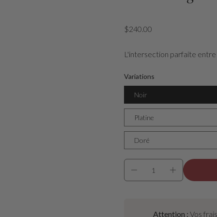
$240.00
L'intersection parfaite entre 
Variations
Noir
Platine
Doré
Attention :
Vos frai