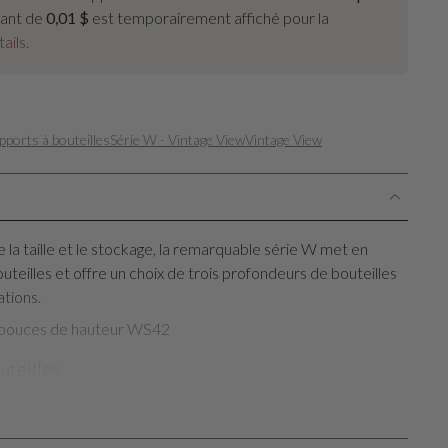
tant de
0,01 $
est temporairement affiché pour la
ails.
pports à bouteilles
Série W - Vintage View
Vintage View
e la taille et le stockage, la remarquable série W met en
uteilles et offre un choix de trois profondeurs de bouteilles
tions.
8 pouces de hauteur WS42
uteilles
ur