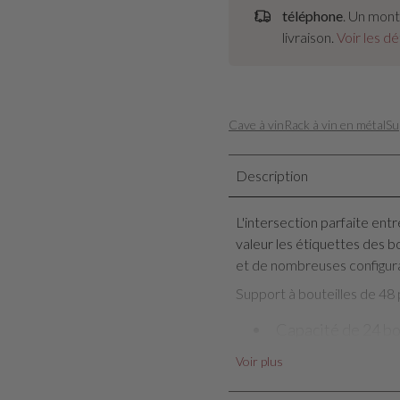
téléphone
. Un mon
livraison.
Voir les dét
Cave à vin
Rack à vin en métal
Su
Description
L'intersection parfaite entr
valeur les étiquettes des bo
et de nombreuses configura
Support à bouteilles de 4
Capacité de 24 bo
12 rangées
Voir plus
Double profonde