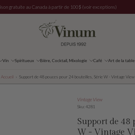
ison gratuite au Canada à partir de 100$ (voir exceptions)
Vin
Spiritueux
Bière, Cocktail, Mixologie
Café
Art de la table
Accueil
›
Support de 48 pouces pour 24 bouteilles, Série W - Vintage View
Vintage View
Sku: 4281
Support de 48 p
W - Vintage V