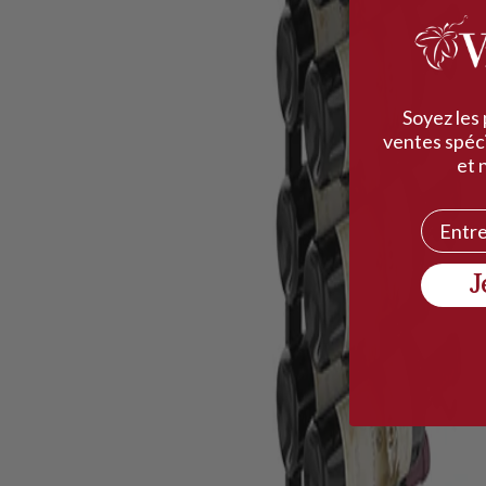
Soyez les
ventes spéci
et 
Courrie
J