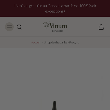
Livraison gratuite au Canada à partir de 100$ (voir
exceptions)
Accueil
›
Sirop de rhubarbe - Prosyro