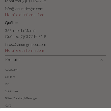
Montréal (QC) H3A 2E5
info@vinumdesign.com
Horaire et informations
Québec
355, rue du Marais
Québec (QC) G1M 3N8
infos@vinumgrappa.com
Horaire et informations
Produits
Caves à vin
Celliers
Vin
Spiritueux
Bière, Cocktail, Mixologie
Café