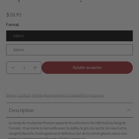
$18.95
Format
340ml
500ml
Ajouter au panier
Bières, Cocktail, Mixologie
Ingrédients à cocktail
Prosyro
Sirops
Description
Le sirop de rhubarbe Prosyro apporte les vibrations de l'été tout au long de
l'année ! Il se marie à merveille avec la vodka, le gin, les spritz, les sours et la
sangria blanche. Il est également délicieux sur de la crème glacée, dans une
tarte ou simplement mélangé à de l'eau gazeuse.