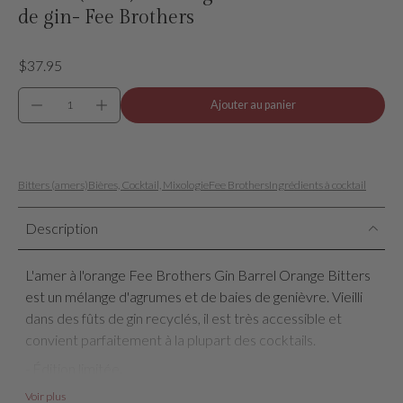
de gin- Fee Brothers
$37.95
Ajouter au panier
Bitters (amers)
Bières, Cocktail, Mixologie
Fee Brothers
Ingrédients à cocktail
Description
L'amer à l'orange Fee Brothers Gin Barrel Orange Bitters
est un mélange d'agrumes et de baies de genièvre. Vieilli
dans des fûts de gin recyclés, il est très accessible et
convient parfaitement à la plupart des cocktails.
- Édition limitée.
- Vieilli en fûts de chêne, qui ont commencé leur vie en
Voir plus