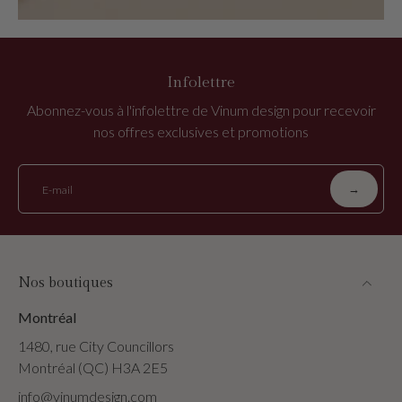
Infolettre
Abonnez-vous à l'infolettre de Vinum design pour recevoir
nos offres exclusives et promotions
→
E-mail
Nos boutiques
Montréal
1480, rue City Councillors
Montréal (QC) H3A 2E5
info@vinumdesign.com