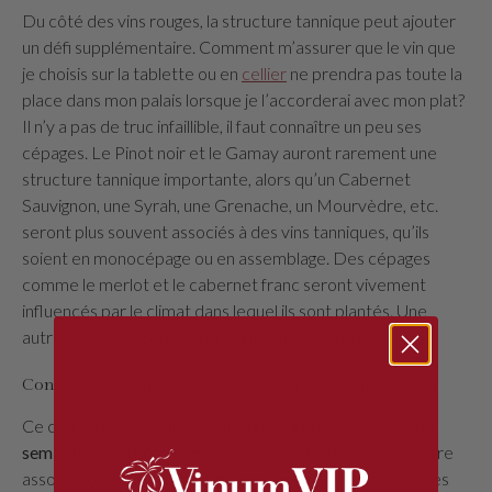
Du côté des vins rouges, la structure tannique peut ajouter
un défi supplémentaire. Comment m’assurer que le vin que
je choisis sur la tablette ou en
cellier
ne prendra pas toute la
place dans mon palais lorsque je l’accorderai avec mon plat?
Il n’y a pas de truc infaillible, il faut connaître un peu ses
cépages. Le Pinot noir et le Gamay auront rarement une
structure tannique importante, alors qu’un Cabernet
Sauvignon, une Syrah, une Grenache, un Mourvèdre, etc.
seront plus souvent associés à des vins tanniques, qu’ils
soient en monocépage ou en assemblage. Des cépages
comme le merlot et le cabernet franc seront vivement
influencés par le climat dans lequel ils sont plantés. Une
autre variable à considérer dans votre accord… !
Considérer les arômes vous aidera à choisir le bon vin
Ce conseil ne devrait pas être une surprise. Des
arômes
semblables ou complémentaires
vont toujours aider votre
association entre vin et plat. Ainsi, pour des plats avec des