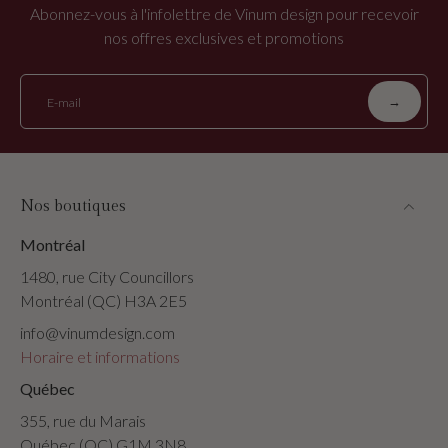
Abonnez-vous à l'infolettre de Vinum design pour recevoir
nos offres exclusives et promotions
→
E-mail
Nos boutiques
Montréal
1480, rue City Councillors
Montréal (QC) H3A 2E5
info@vinumdesign.com
Horaire et informations
Québec
355, rue du Marais
Québec (QC) G1M 3N8