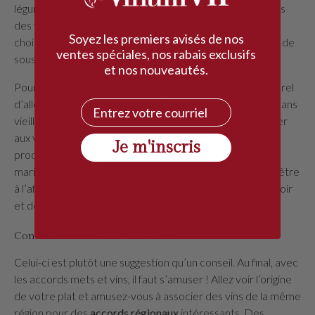
légumes racines et des champignons, il faut oser aller vers
des vins aux arômes considérés plus végétaux, quitte à
Soyez les premiers avisés de nos
choisir des vins plus vieux, où l’on retrouvera ces arômes de
ventes spéciales, nos rabais exclusifs
sous-bois et de torréfaction.
et nos nouveautés.
Pour des plats plus fruités et légers, il est davantage naturel
d’aller vers un vin plus frais, sur le fruit, souvent jeune et sans
Courriel
vieillissement en barrique. Des plats de la mer vont inviter
aux vins minéraux, blancs ou rouges. Souvent, ce type de
Je m'inscris
produit tirera ses arômes d’un terroir au climat plus
maritime, donc près de l’océan ou de la mer. Il faut donc être
à l’affût des cépages, du vieillissement, mais aussi du terroir
et de son climat! Ouf!
Considérer des accords de terroir
Celui-ci est plutôt une suggestion qu’un conseil. Au final, avec
les accords mets et vins, il faut s’amuser ! Allez voir l’origine
de votre plat et amusez-vous à associer des vins de la même
région pour des
accords régionaux
intéressants. Des