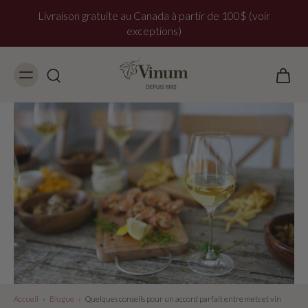
Livraison gratuite au Canada à partir de 100$ (voir
exceptions)
Accueil
›
Blogue
›
Quelques conseils pour un accord parfait entre mets et vin