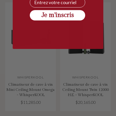
Je m'inscris
WHISPERKOOL
WHISPERKOOL
Climatiseur de cave à vin
Climatiseur de cave à vin
Mini Ceiling Mount Omega
Ceiling Mount Twin 12000
- WhisperKOOL
H.E. - WhisperKOOL
$11,285.00
$20,165.00