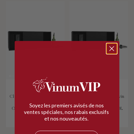
WHISPERKOOL
WHISPERKOOL
Climatiseur de cave à vin
Climatiseur de cave à vin
Ceiling Mount 8000
Ceiling Mount 4000
Soyez les premiers avisés de nos
Omega - WhisperKOOL
Omega - WhisperKOOL
ventes spéciales, nos rabais exclusifs
$13,170.00
$12,640.00
et nos nouveautés.
Courriel