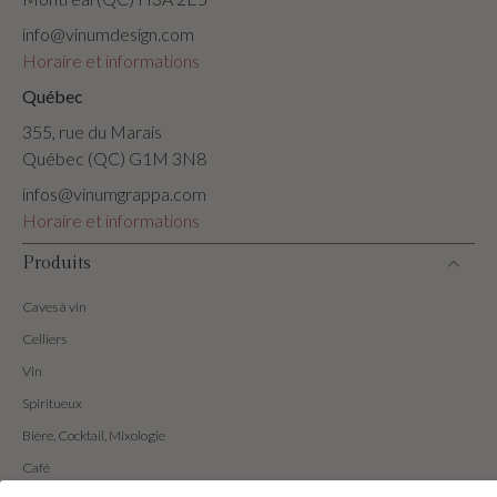
info@vinumdesign.com
Horaire et informations
Québec
355, rue du Marais
Québec (QC) G1M 3N8
infos@vinumgrappa.com
Horaire et informations
Produits
Caves à vin
Celliers
Vin
Spiritueux
Bière, Cocktail, Mixologie
Café